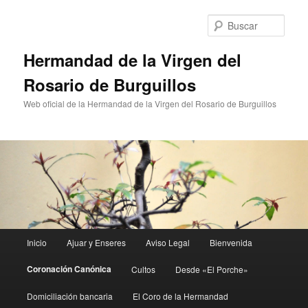
Ir
al
Busc
contenido
principal
Hermandad de la Virgen del
Rosario de Burguillos
Web oficial de la Hermandad de la Virgen del Rosario de Burguillos
Menú
Inicio
Ajuar y Enseres
Aviso Legal
Bienvenida
principal
Coronación Canónica
Cultos
Desde «El Porche»
Domiciliación bancaria
El Coro de la Hermandad