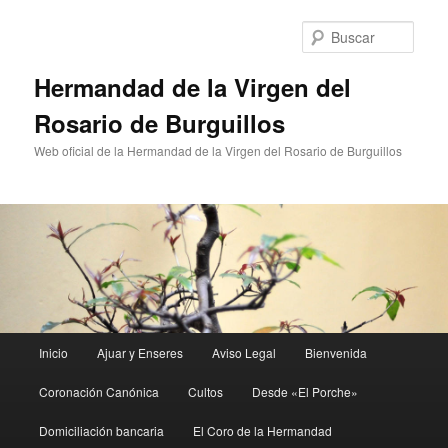
Ir
al
Busc
contenido
principal
Hermandad de la Virgen del
Rosario de Burguillos
Web oficial de la Hermandad de la Virgen del Rosario de Burguillos
Menú
Inicio
Ajuar y Enseres
Aviso Legal
Bienvenida
principal
Coronación Canónica
Cultos
Desde «El Porche»
Domiciliación bancaria
El Coro de la Hermandad