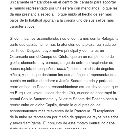
únicamente rematándose en el centro del canasto para soportar
el mundo representado por una esfera con meridianos, lo que les
da una prestancia especial, lo que unido al hecho de ser más
bajos de lo habitual aportan a la corona uno de sus sellos más
característicos.
Si continuamos ascendiendo, nos encontramos con la Ráfaga, la
parte que quizás llame más la atención de la pieza realizada por
los Hnos. Delgado, cuyo motivo principal y central es un
Ostensorio con el Cuerpo de Cristo, que en un rompimiento de
gloria, elemento muy barroco, surge de entre un resplandor de
nubes repleta de pequeños “
p
utti
s”
(cabezas aladas de ángeles
niños), y en el que destacan los dos arcángeles representando al
pueblo en actitud de adorar a Jesús Sacramentado y portando
entre ambos un Rosario, ensamblándose así las devociones que
en Burguillos llevan unidas desde 1783, cuando se construyó la
actual Capilla Sacramental y Nuestra Señora del Rosario pasa a
recibir culto en dicha Capilla, desde la cual preside los
acontecimientos más relevantes de la Parroquia. El resplandor
de la nube se representa por medio de grupos de rayos biselados
y rayos flamígeros. El conjunto de este motivo central no cabe
duda de que e s, sencillamente, espectacular.