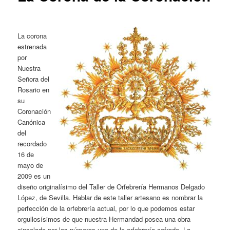
La corona
estrenada
por
Nuestra
Señora del
Rosario en
su
Coronación
Canónica
del
recordado
16 de
mayo de
2009 es un
diseño originalísimo del Taller de Orfebrería Hermanos Delgado
López, de Sevilla. Hablar de este taller artesano es nombrar la
perfección de la orfebrería actual, por lo que podemos estar
orgullosísimos de que nuestra Hermandad posea una obra
cincelada por los números uno de la orfebrería cofrade. La